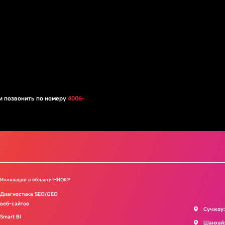
ли позвонить по номеру
4006-
Инновации в области НИОКР
Диагностика SEO/GEO
веб-сайтов
Сучжоу:
Smart BI
Шанхай: