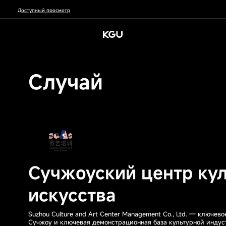
Доступный просмотр
中文
English
Deutsch
عربي
Откройте секреты бизнеса
Цифровой опыт
KXP | Платформа цифрового опыта KGU
研发创新
О нас
Цифровой 
Случай
Мне нужно
Кто я
Моя отрасль
Официальный сайт бренда
SEO-оптимиза
Маркетплейс/Дилерский центр/Пойнтс Молл
GEO-AI оптими
Официальный сайт
Частные предприятия
Новая энергия
Обучение дилера/установщиков/стажёров, экзамены
бренда
энергия
Государственные
Система управления
Система B2B/B2C-
Система эле
и сертификация
Торговый центр/
предприятия/
Умное произв
контентом CMS
маркетплейсов
обуче
Быстрые ссылки
Онлайн-сообщество
Дилерский центр/
центральные
полупроводни
Управление членством
Пойнтс Молл
предприятия
Система управления
3C/бытовая т
Темы выпуска новых продуктов и темы крупных
Обучение,
Иностранные/
мероприятий
Топливные тр
Система B2B/B2C-м
экзамены и
совместные
Диагностика SEO/GEO веб-
Профиль компании
Smart BI
Культура KGU
У
П
Данные о поведении посетителей, данные об
средства/нов
сертификации
предприятия
электронной коммерции
сайтов
энергетическ
No-code система
Система анализа
Система уп
Система электронно
Управление видео, управление имиджем, управление
Онлайн-
автомобили
тематических страниц
данных
цифровыми 
Сучжоуский центр ку
сообщество
документами (веб-сайты/социальные сети)
Биомедицина
Рекламные ссылки, формы для сбора,
Управление
Электроэнерг
индивидуальные QR-коды, розыгрыши, буклеты с
членством
Рекомендации по прод
искусства
мероприятиями, email-маркетинг
Культура/Обр
Цифровые визитки
Финансы/стра
инвестиции
Suzhou Culture and Art Center Management Co., Ltd. — ключев
Сучжоу и ключевая демонстрационная база культурной индус