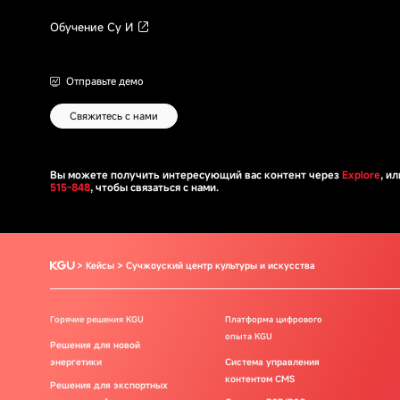
Обучение Су И
Отправьте демо
Свяжитесь с нами
Вы можете получить интересующий вас контент через
Explore
, и
515-848
, чтобы связаться с нами.
Кейсы
Сучжоуский центр культуры и искусства
Горячие решения KGU
Платформа цифрового
опыта KGU
Центр предпочтений
Решения для новой
энергетики
Система управления
конфиденциальности
контентом CMS
Решения для экспортных