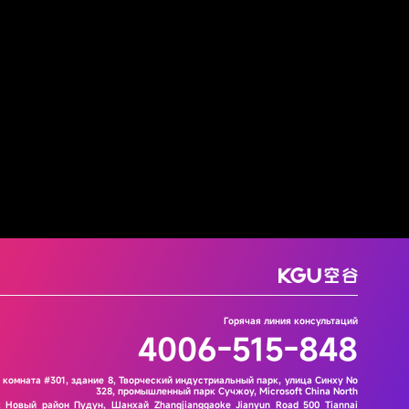
Горячая линия консультаций
4006-515-848
 комната #301, здание 8, Творческий индустриальный парк, улица Синху No
328, промышленный парк Сучжоу, Microsoft China North
 Новый район Пудун, Шанхай Zhangjianggaoke Jianyun Road 500 Tiannai