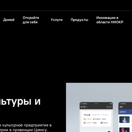
Откройте
Инновации в
Домой
Услуги
Продукты
для себя
области НИОКР
日本語
Русский
маркетинг
Цифровая трансформация
Горячие решения K
Узнайте о платформе цифрового опыта KXP
Опустошите входную
Моя сцена
Решения для новой
Реш
ция поиска по ключевым словам
Цифровая трансформация традицион
энергетики
экс
зация поиска
Цифровая трансформация ИТ-отделов
/чистая
Компания на
пре
листинге
ктронного
Система сообществ
Система членства
одство/
Группа
ния
ки
компании
 контентом CMS
ехника
Зарубежные
предприятия
анспортные
аркетплейсов
мный рекрутинг
рисоединяйтесь к KGU
Умный редактор
Свяжитесь с нами
Перевод
ые
искусств
ие
равления
Цифровая
го обучения
Цифровые визитки
активами
маркетинговая система
льтуры и
ия
укту
азование
хование/
ое культурное предприятие в
трии в провинции Цзянсу.