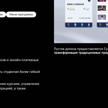
Система
Система B2B/B2C-
электронного
Система сообществ
маркетплейсов
обучения
ия
Мини-программа
Пустая долина предоставляется Су
трансформация традиционных пре
рсов и онлайн-платежные
ь студентам более гибкий
ние курсами, управление
трацией, а также