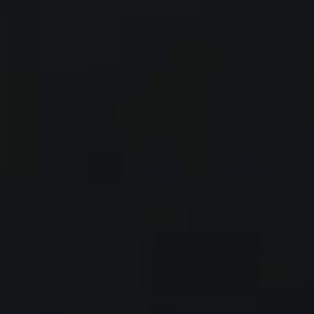
Система
Система
управления
B2B/B2C-
контентом CMS
маркетплейсов
Система
Система
электронного
сообществ
обучения