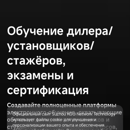
Обучение дилера/
установщиков/
стажёров,
экзамены и
сертификация
Создавайте полноценные платформы
электронного обучения, охватывающие
Официальный сайт Suzhou KGU Network Technology
обучение дилеров, установщиков и
использует файлы cookie для улучшения и
персонализации вашего опыта и обеспечения
студентов — от планирования курсов,