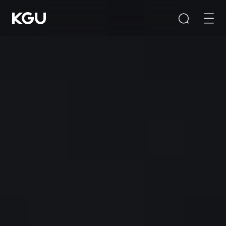
Поиск
Опустошите входную коробку
Быстрые ссылки
Система управления контентом CMS
Система B2B/B2C-маркетплейсов
Система электронного обучения
Рекомендации по продукту