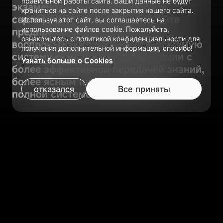
правильной работы сайта. Ваши данные не будут
экзаменов и оценки до выдачи
храниться на сайте после закрытия нашего сайта.
сертификатов, а также помогайте
Используя этот сайт, вы соглашаетесь на
использование файлов cookie. Пожалуйста,
предприятиям создавать
ознакомьтесь с политикой конфиденциальности для
воспроизводимую и масштабируемую
получения дополнительной информации, спасибо!
систему обучения и сертификации с
Узнать больше о Cookies
более эффективной передачей знаний,
более ясным путём роста и более
отказался
Все приняты
полной системой обслуживания
Служба поддержки
Телефонная
ВВЕРХ
клиентов на базе ИИ
консультация
Аналогичные кейсы