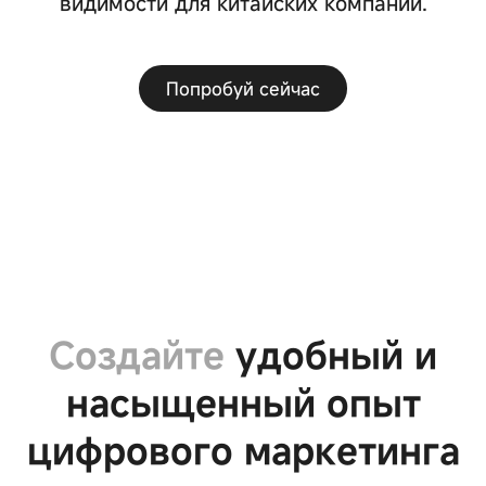
видимости для китайских компаний.
Попробуй сейчас
Система
Система
управления
B2B/B2C-
контентом CMS
маркетплейсов
Система
Система
электронного
сообществ
Создайте
удобный и
обучения
насыщенный опыт
цифрового маркетинга