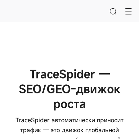
Поиск
Опустошите входную коробку
TraceSpider —
SEO/GEO-движок
Быстрые ссылки
роста
Система управления контентом CMS
Система B2B/B2C-маркетплейсов
TraceSpider автоматически приносит
Система электронного обучения
трафик — это движок глобальной
Рекомендации по продукту