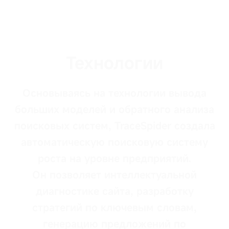
только
при
Функциональные
выполнении
файлы cookie
действий,
связанных
с
Технологии
Направленные
использованием
файлы cookie
услуг,
например,
при
Основываясь на технологии вывода
настройке
больших моделей и обратного анализа
предпочтений
конфиденциальности,
поисковых систем, TraceSpider создала
входе
в
автоматическую поисковую систему
систему
роста на уровне предприятий.
или
заполнении
Он позволяет интеллектуальной
форм.
диагностике сайта, разработку
стратегий по ключевым словам,
генерацию предложений по