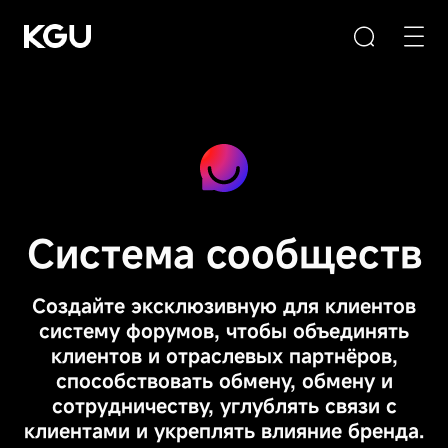
Поиск
Опустошите входную коробку
Система сообществ
Быстрые ссылки
Создайте эксклюзивную для клиентов
Система управления контентом CMS
систему форумов, чтобы объединять
клиентов и отраслевых партнёров,
Система B2B/B2C-маркетплейсов
способствовать обмену, обмену и
Система электронного обучения
сотрудничеству, углублять связи с
клиентами и укреплять влияние бренда.
Рекомендации по продукту