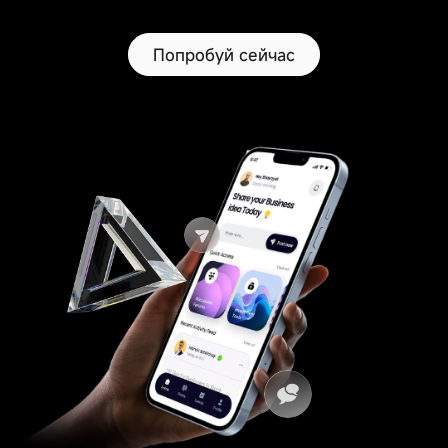
Попробуй сейчас
Система
Система
управления
B2B/B2C-
контентом CMS
маркетплейсов
Система
Система
электронного
сообществ
обучения