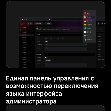
входе
в
систему
или
заполнении
форм.
Единая панель управления с
возможностью переключения
языка интерфейса
администратора