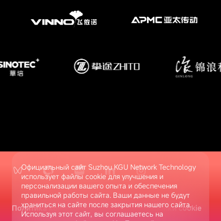
Официальный сайт Suzhou KGU Network Technology
использует файлы cookie для улучшения и
персонализации вашего опыта и обеспечения
правильной работы сайта. Ваши данные не будут
храниться на сайте после закрытия нашего сайта.
Политика конфиденциальности
Настройки cookie
Используя этот сайт, вы соглашаетесь на