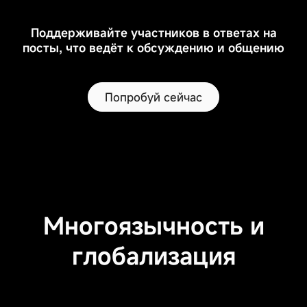
файлы
cookie
могут
Поддерживайте участников в ответах на
использоваться
посты, что ведёт к обсуждению и общению
для
сохранения
ваших
предпочтений,
Попробуй сейчас
сбора
статистики
по
посещению
веб-
сайта
Необходимые
или
файлы cookie
предоставления
Оставайтесь
более
Многоязычность и
активными
персонализированного
контента.
Эти
глобализация
Отключение
файлы
некоторых
cookie
типов
крайне
файлов
важны
cookie
для