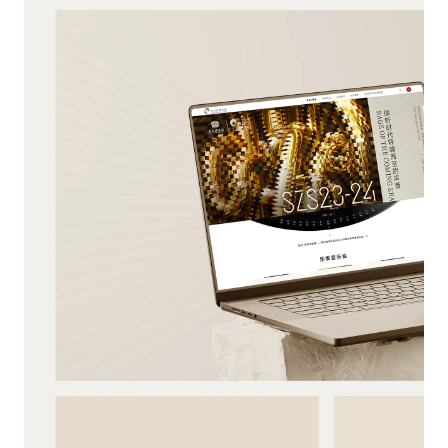
は
ア
ウ
ク
ェ
セ
ブ
ス
サ
デ
イ
ー
ト
タ
の
を
運
統
パフォ
営
計
ーマン
に
化
ス
不
し
Cookie
可
た
欠
り、
で
よ
あ
り
機能
り、
パ
Cookie
無
ー
効
ソ
化
ナ
ターゲ
す
ラ
ティン
る
イ
グ
こ
ズ
Cookie
と
さ