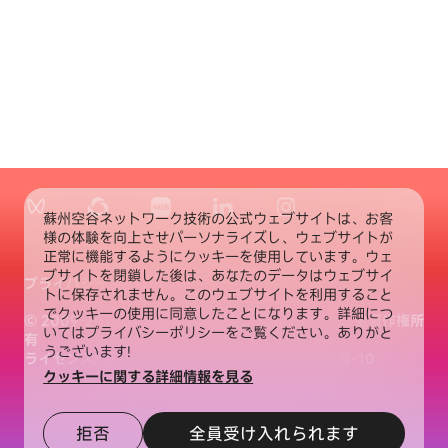
蘇州空谷ネットワーク技術の公式ウェブサイトは、お客
様の体験を向上させパーソナライズし、ウェブサイトが
正常に機能するようにクッキーを使用しています。ウェ
ブサイトを閉鎖した後は、あなたのデータはウェブサイ
プライバシーポリシー
クッキー設定
トに保存されません。このウェブサイトを利用すること
でクッキーの使用に同意したことになります。詳細につ
© 2009-2025 蘇州空谷ネットワーク技術有限公司 全著作権所
いてはプライバシーポリシーをご覧ください。ありがと
有
うございます!
ライセンス: 苏B2-20180235
苏ICP备10077873号-10
クッキーに関する詳細情報を見る
拒否
全員受け入れられます