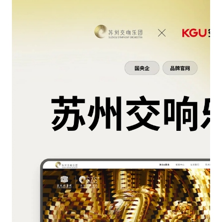
ス
セ
ン
タ
ー
あ
な
た
の
プ
ラ
イ
バ
シ
ー
の
好
み
こ
れ