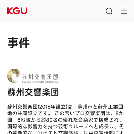
事件
検索
入力ボックスを空にしてください
クイックリンク
蘇州交響楽団
CMSコンテンツ管理システム
蘇州交響楽団(2016年設立)は、蘇州市と蘇州工業団
B2B/B2Cモールシステム
地の共同設立です。 この若いプロ交響楽団は、8か
eラーニングシステム
国・8地域から約80名の優れた音楽家で構成され、
国際的な影響力を持つ芸術グループへと成長し、そ
の革新的な「ソビエト交響体験」は中央宣伝部によ
製品推奨