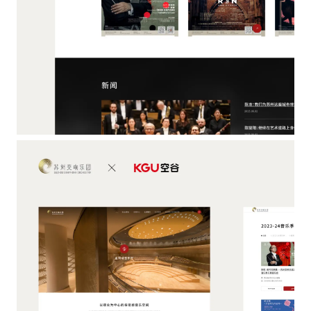
さ
サ
れ
イ
ま
ト
す。
の
利
用
方
法
に
影
響
が
出
る
場
合
が
あ
り
ま
す。