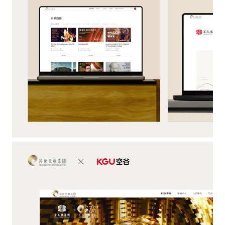
は
れ
で
た
き
コ
ま
ン
せ
テ
ん。
ン
通
ツ
常、
を
プ
提
ラ
供
イ
す
バ
る
シ
た
ー
め
設
に
定
使
の
用
変
さ
更、
れ
ロ
る
グ
可
イ
能
ン、
性
フ