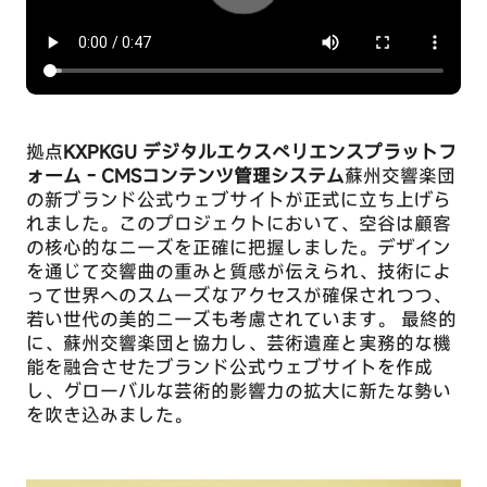
拠点
KXP
KGU デジタルエクスペリエンスプラットフ
プ
ォーム - CMSコンテンツ管理システム
蘇州交響楽団
ラ
の新ブランド公式ウェブサイトが正式に立ち上げら
イ
れました。
このプロジェクトにおいて、空谷は顧客
の核心的なニーズを正確に把握しました。
デザイン
バ
を通じて交響曲の重みと質感が伝えられ、技術によ
シ
って世界へのスムーズなアクセスが確保されつつ、
ー
若い世代の美的ニーズも考慮されています
。 最終的
プ
に、蘇州交響楽団と協力し、芸術遺産と実務的な機
リ
能を融合させたブランド公式ウェブサイトを作成
フ
し、グローバルな芸術的影響力の拡大に新たな勢い
ァ
を吹き込みました。
レ
ン