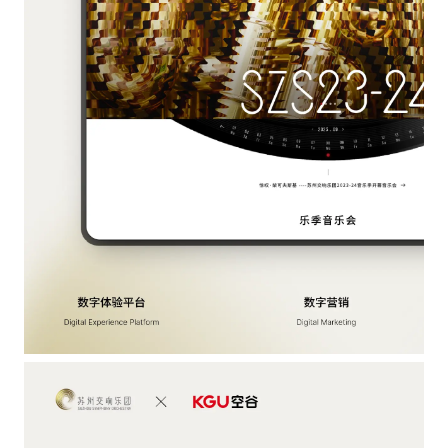
ら
の
Cookie
は、
あ
な
た
の
好
み
を
記
憶
必須の
し
Cookie
た
アクティ
り、
ブに過ご
ウ
す
ェ
こ
ブ
れ
サ
ら
イ
の
ト
Cookie
の