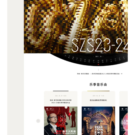
が
ォ
あ
ー
り
ム
ま
の
す。
入
特
力
定
な
の
ど、
タ
サ
イ
ー
プ
ビ
の
ス
Cookie
を
を
利
ブ
用
ロ
す
ッ
る
ク
際
す
に
る
の
と、
み
ウ
設
ェ
定
ブ