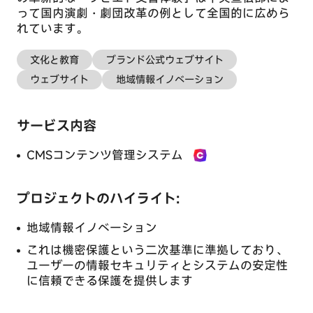
って国内演劇・劇団改革の例として全国的に広めら
れています。
文化と教育
ブランド公式ウェブサイト
CMSコンテンツ管
B2B/B2Cモールシ
ウェブサイト
地域情報イノベーション
理システム
ステム
サービス内容
CMSコンテンツ管理システム
eラーニングシステ
共同体制度
ム
プロジェクトのハイライト:
地域情報イノベーション
これは機密保護という二次基準に準拠しており、
ユーザーの情報セキュリティとシステムの安定性
に信頼できる保護を提供します