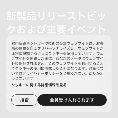
新製品リリーストピッ
クおよび主要イベント
トピック
蘇州空谷ネットワーク技術の公式ウェブサイトは、お客
様の体験を向上させパーソナライズし、ウェブサイトが
正常に機能するようにクッキーを使用しています。ウェ
クリエイティブな企画、ドラッグ&ドロップの
ブサイトを閉鎖した後は、あなたのデータはウェブサイ
構築からイベントデータの監視、迅速なリリー
トに保存されません。このウェブサイトを利用すること
でクッキーの使用に同意したことになります。詳細につ
スまで、このプラットフォームは効率的かつ柔
いてはプライバシーポリシーをご覧ください。ありがと
軟なドラッグ&ドロップ構築機能を提供し、リ
うございます!
アルタイムのデータ監視と組み合わせてブラン
クッキーに関する詳細情報を見る
ドプロモーションとリリースのスピードと正確
性を確保し、高コンバージョン率のブランドス
拒否
全員受け入れられます
ペシャルページを全方位的に作成します