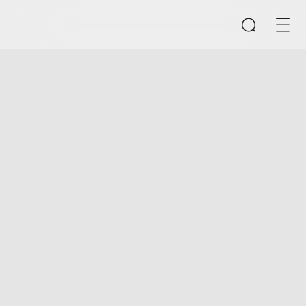
検索
入力ボックスを空にしてください
クイックリンク
CMSコンテンツ管理システム
B2B/B2Cモールシステム
eラーニングシステム
製品推奨