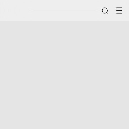
検索
入力ボックスを空にしてください
クイックリンク
CMSコンテンツ管理システム
B2B/B2Cモールシステム
eラーニングシステム
製品推奨