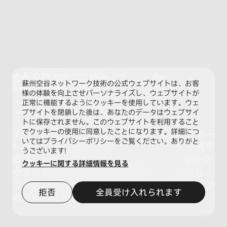
訪問者行動データ、e
蘇州空谷ネットワーク技術の公式ウェブサイトは、お客
様の体験を向上させパーソナライズし、ウェブサイトが
コマースデータ
正常に機能するようにクッキーを使用しています。ウェ
ブサイトを閉鎖した後は、あなたのデータはウェブサイ
トに保存されません。このウェブサイトを利用すること
でクッキーの使用に同意したことになります。詳細につ
データ収集やモデル構築からビジュアルレポー
いてはプライバシーポリシーをご覧ください。ありがと
ト表示、詳細な洞察まで、優れたデータ精度を
うございます!
確保し、包括的なeコマース運営データ概要や
クッキーに関する詳細情報を見る
ウェブサイト訪問者行動分析ツールを提供し、
コアビジネス指標やユーザーインタラクション
拒否
全員受け入れられます
の詳細を理解するのに役立ちます