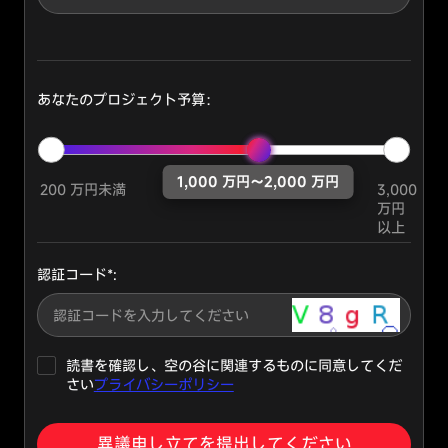
ーマン
に
化
ス
不
し
Cookie
可
た
欠
り、
で
よ
あなたのプロジェクト予算：
あ
り
機能
り、
パ
Cookie
無
ー
効
ソ
1,000 万円～2,000 万円
化
ナ
200 万円未満
3,000
ターゲ
す
ラ
万円
ティン
る
イ
以上
グ
こ
ズ
Cookie
と
さ
認証コード*:
は
れ
で
た
き
コ
ま
ン
せ
テ
読書を確認し、空の谷に関連するものに同意してくだ
ん。
ン
さい
プライバシーポリシー
通
ツ
常、
を
プ
提
異議申し立てを提出してください