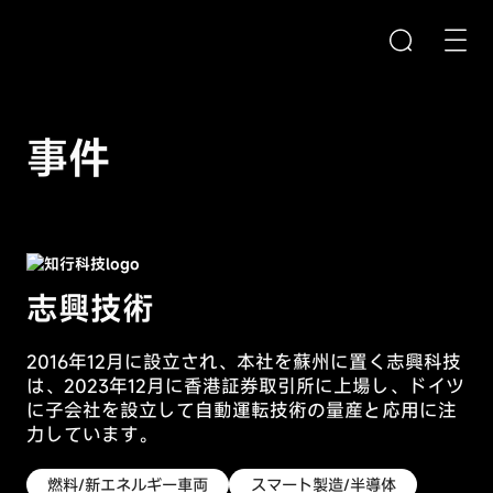
事件
検索
入力ボックスを空にしてください
志興技術
クイックリンク
CMSコンテンツ管理システム
2016年12月に設立され、本社を蘇州に置く志興科技
は、2023年12月に香港証券取引所に上場し、ドイツ
B2B/B2Cモールシステム
に子会社を設立して自動運転技術の量産と応用に注
eラーニングシステム
力しています。
燃料/新エネルギー車両
スマート製造/半導体
製品推奨