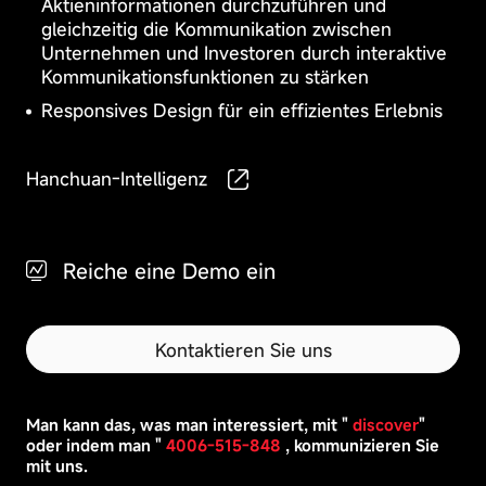
Aktieninformationen durchzuführen und
bestimmter
der
gleichzeitig die Kommunikation zwischen
Cookies
Website
Unternehmen und Investoren durch interaktive
kann
unverzichtbar
die
Kommunikationsfunktionen zu stärken
und
Art
können
Responsives Design für ein effizientes Erlebnis
und
nicht
Weise
deaktiviert
beeinflussen,
werden.
wie
Hanchuan-Intelligenz
Leistungs-
Sie
Sie
Cookies
werden
die
normalerweise
Website
nur
nutzen.
dann
Reiche eine Demo ein
Funktions-
gesetzt,
Cookies
wenn
Sie
eine
Kontaktieren Sie uns
Zielgerichtete
Funktion
Cookies
ausführen,
beispielsweise
Man kann das, was man interessiert, mit "
discover
"
die
oder indem man "
4006-515-848
, kommunizieren Sie
Einstellung
mit uns.
von