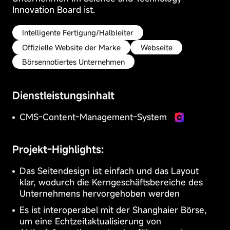
Diese
Innovation Board ist.
Cookies
können
dazu
Intelligente Fertigung/Halbleiter
dienen,
Offizielle Website der Marke
Webseite
Ihre
CMS-Content-
Präferenzen
Börsennotiertes Unternehmen
B2B/B2C-
Management-
zu
Einkaufszentrumssystem
speichern,
System
statistische
Dienstleistungsinhalt
Daten
über
CMS-Content-Management-System
die
Website-
Besuche
E-Learning-
Essential
Gemeinschaftssystem
zu
Projekt-Highlights:
System
Cookies
erfassen
Bleib aktiv
oder
Das Seitendesign ist einfach und das Layout
Ihnen
Diese
klar, wodurch die Kerngeschäftsbereiche des
personalisierte
Cookies
Unternehmens hervorgehoben werden
Inhalte
sind
anzubieten.
für
Es ist interoperabel mit der Shanghaier Börse,
Die
den
um eine Echtzeitaktualisierung von
Blockierung
Betrieb