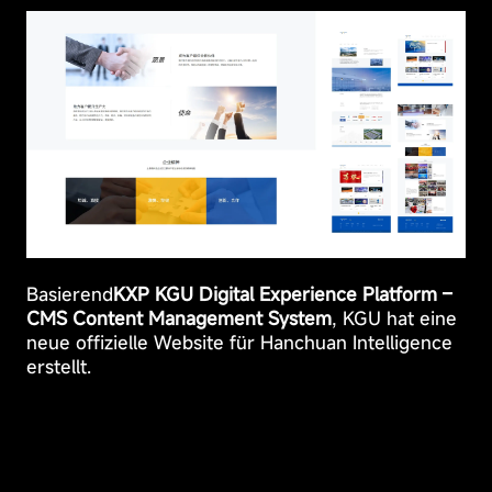
Datenschutzeinstellungen,
das
Anmelden
oder
das
Ausfüllen
von
Formularen.
Basierend
KXP KGU Digital Experience Platform –
CMS Content Management System
, KGU hat eine
neue offizielle Website für Hanchuan Intelligence
erstellt.