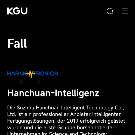
Fall
Suche
Leere die Eingabebox
Schnelle Links
Privacy
Hanchuan-Intelligenz
Preference
CMS-Content-Management-System
Center
Die Suzhou Hanchuan Intelligent Technology Co.,
B2B/B2C-Einkaufszentrumssystem
Ltd. ist ein professioneller Anbieter intelligenter
E-Learning-System
Fertigungslösungen, der 2019 erfolgreich gelistet
Ihre
wurde und die erste Gruppe börsennotierter
Datenschutzpräferenzen
Unternehmen im Science and Technology
Produktempfehlung