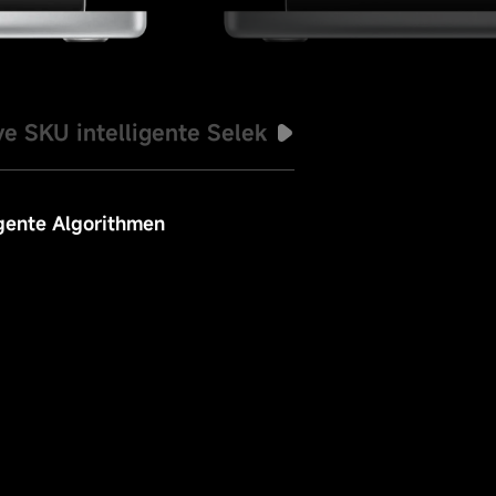
e SKU intelligente Selektion
Händlermar
igente Algorithmen