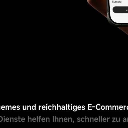
B2B/B2C-
E-Learning-System
Gemeinschaftssystem
Einkaufszentrumssystem
emes und reichhaltiges E-Commerc
Dienste helfen Ihnen, schneller zu a