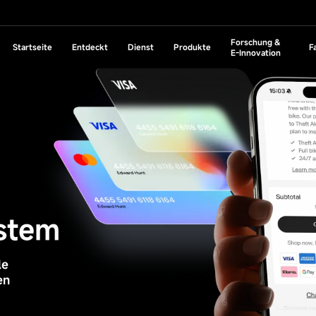
Forschung &
Startseite
Entdeckt
Dienst
Produkte
Fa
E-Innovation
日本語
Русский
arketing
KGU Hot Lösung
Digitale Transformation
K
Erfahren Sie mehr über die KXP Digital Experience Platform
Leere die E
E
Lösungen für Erneuerbare
Lösungen für 
ine Bühne
uchoptimierung
Digitale Transformation traditioneller 
Energien
Internationali
timierung
Digitale Transformation der IT-Abteilun
Börsennotiertes
Unternehmen
tem
Gemeinschaftssystem
Mitgliedschaftssystem
Gruppengesellschaft
Auslandsunternehmen
ement-System
ntrumssystem
gement
Digitales Marketingsystem
Digitale Visitenkarten
luge Rekrutierung
chließen Sie sich dem Hollow
Smarter Editor
Kontaktieren Sie uns
KI-Übers
alley an
stem
le
en