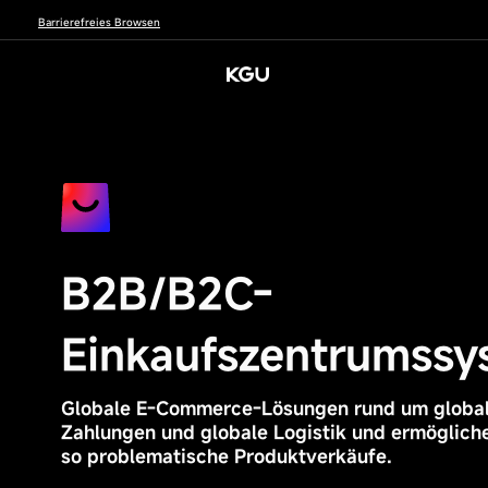
Barrierefreies Browsen
中文
English
Deutsch
عربي
Entdecken Sie die Geheimnisse des Geschäfts
Digitale Erfahrung
KXP|KGU Digital Experience Platform
研发创新
Über uns
Digitales M
Ich brauche
Wer bin ich
Meine Branche
Me
Offizielle Website der Marke
SEO-Keyword-S
Einkaufszentrum/Händler-Mall/Punkte-Mall
GEO-AI-Suchop
Offizielle Website
Private
Neue
Schulung, Prüfung und Zertifizierung für
der Marke
Unternehmen
Energie/saubere
CMS-Content-
B2B/B2C-
E-Learning-Sys
Energie
Händler/Monteur/Auszubildende
Management-System
Einkaufszentrumssystem
Einkaufszentrum/Hä
Staatliche
Schnelle Links
Online-Community
ndler-Mall/Punkte-
Unternehmen/zentr
Intelligente
Mitgliederverwaltung
B2B/B2C-
Mall
ale Unternehmen
Fertigung/Halbleiter
CMS-Content-Manag
Themen für neue Produktveröffentlichungen und Themen
Ausbildung, Prü
Ausländische/Joint
3C/Haushaltsgeräte
für große Veranstaltungen
B2B/B2C-Einkaufsze
fungen &
Ventures
No-Code-Thematiksystem
Datenanalysesystem
Digital Asset Mana
SEO/GEO-Website-Diagnostik
Unternehmensprofil
Smart BI
Leertal-Kultur
K
S
Besucherverhaltensdaten, E-Commerce-Daten
Kraftstofffahrzeuge
Zertifizierungen
Videomanagement, Bildmanagement,
V
/neue
Einkaufszentrumssy
E-Learning-System
Dokumentenmanagement (Website/soziale Medien)
Online-Community
Energiefahrzeuge
Werbelinks, Sammelformulare, individuelle QR-Codes,
Mitgliederverwaltun
Biomedizinisch
Gewinnspiele, Veranstaltungsbroschüren, E-Mail-
g
Elektrische Energie
Marketing
Produktempfehlung
Globale E-Commerce-Lösungen rund um globa
Digitale Visitenkarten
Kultur/Bildung
Zahlungen und globale Logistik und ermöglich
Finanzen/Versicheru
ngen/Investitionen
so problematische Produktverkäufe.