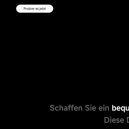
Beginne deine Entdeckungsreise
CMS-Content-
Management-
Probier es jetzt
System
Schaffen Sie ein
bequ
Diese 