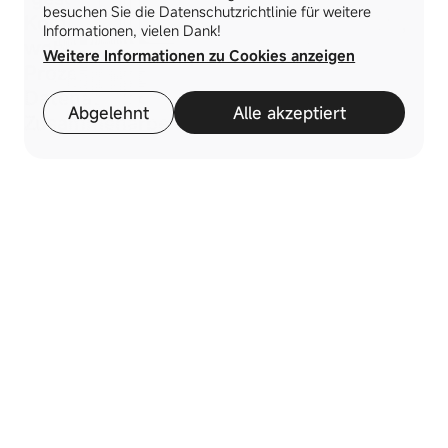
besuchen Sie die Datenschutzrichtlinie für weitere
Kompetenzzentrum" umgewandelt wird,
Informationen, vielen Dank!
wobei Systemmodernisierung,
Weitere Informationen zu Cookies anzeigen
Prozessautomatisierung,
Datenassetisierung und digitale
Abgelehnt
Alle akzeptiert
Zusammenarbeit realisiert werden.
KI-Kundenservice
Telefonische Beratung
Nach oben
Low-Code-
Entwicklungsplattform