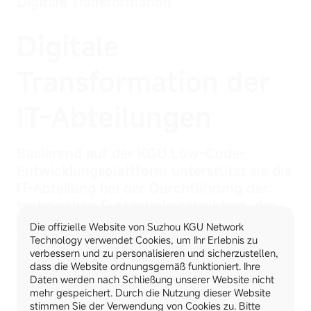
Digitale Transformation
Digitale
Transformation der
IT-Abteilungen
Basierend auf der KGU Low-Code-
Entwicklungsplattform unterstützt sie die
IT-Abteilung bei der Durchführung der
technischen Systemrekonstruktion, der
Umgestaltung der Fähigkeiten und der
Die offizielle Website von Suzhou KGU Network
Aktualisierung organisatorischer
Technology verwendet Cookies, um Ihr Erlebnis zu
verbessern und zu personalisieren und sicherzustellen,
Mechanismen, wodurch sie von einer
dass die Website ordnungsgemäß funktioniert. Ihre
traditionellen "technischen
Daten werden nach Schließung unserer Website nicht
Supportabteilung" in ein
mehr gespeichert. Durch die Nutzung dieser Website
stimmen Sie der Verwendung von Cookies zu. Bitte
"geschäftsgetriebenes digitales