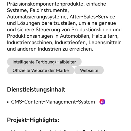
Präzisionskomponentenprodukte, einfache
Systeme, Feldinstrumente,
Automatisierungssysteme, After-Sales-Service
und Lösungen bereitzustellen, um eine genaue
und sichere Steuerung von Produktionslinien und
CMS-Content-
Produktionsanlagen in Automobilen, Halbleitern,
B2B/B2C-
Management-
Industriemaschinen, Industrieöfen, Lebensmitteln
Einkaufszentrumssystem
System
und anderen Industrien zu erreichen.
Intelligente Fertigung/Halbleiter
Offizielle Website der Marke
Webseite
E-Learning-
Gemeinschaftssystem
System
Dienstleistungsinhalt
CMS-Content-Management-System
Projekt-Highlights: