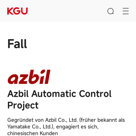
Fall
Suche
Leere die Eingabebox
Schnelle Links
Azbil Automatic Control
CMS-Content-Management-System
Project
B2B/B2C-Einkaufszentrumssystem
E-Learning-System
Gegründet von Azbil Co., Ltd. (früher bekannt als
Yamatake Co., Ltd.), engagiert es sich,
chinesischen Kunden
Produktempfehlung