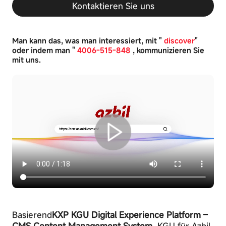
Diese
Kontaktieren Sie uns
Cookies
können
dazu
dienen,
Man kann das, was man interessiert, mit "
discover
"
Ihre
oder indem man "
4006-515-848
, kommunizieren Sie
Präferenzen
mit uns.
zu
speichern,
statistische
Daten
über
die
Website-
Besuche
Essential
zu
Cookies
erfassen
Bleib aktiv
oder
Ihnen
Diese
personalisierte
Cookies
Inhalte
sind
anzubieten.
für
Die
den
Basierend
KXP KGU Digital Experience Platform –
Blockierung
Betrieb
CMS Content Management System
, KGU für Azbil