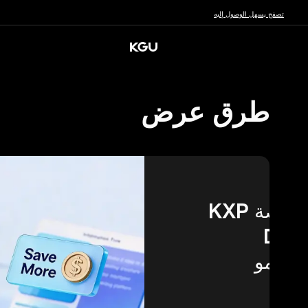
تصفح يسهل الوصول إليه
中文
English
Deutsch
عربي
من نحن
研发创新
KXP｜KGU منصة التجربة الرقمية
التجربة الرقمية
استكشف أسرار الأعمال
التسويق الرق
طرق عرض
أحتاج
من أنا
صناعتي
الموقع الرسمي للعلامة التجارية
تحسين البحث عن كلم
مركز التجار/مركز التجارة/مركز النقاط
تحسين البحث GEO-AI
الموقع الرسمي
المؤسسات الخاصة
الطاقة الجديدة/الطاق
تدريب واختبار وشهادة وكيل/مركب/متدرب
للعلامة التجارية
المؤسسات المملوكة للدولة/
التصنيع الذكي/أشباه
نظام المراكز التجارية
المجتمع الإلكتروني
نظام إدارة محتوى CMS
نظام التعلم ا
مركز التجار/مركز
المؤسسات المركزية
B2B/B2C
روابط سريعة
3C/الأجهزة المنزلية
إدارة العضوية
التجارة/مركز النقاط
المشاريع الأجنبية/المشتركة
مواضيع إطلاق المنتجات الجديدة ومواضيع الأحداث الكبرى
المركبات التي تعمل 
نظام إدارة محتوى CMS
التدريب والامتحانات
بيانات سلوك الزوار، بيانات التجارة الإلكترونية
المركبات ذات الطاقة
والشهادات
إدارة الفيديو، إدارة الصور، إدارة المستندات (موقع إلكتروني/وسائل
نظام التعلم الإلكتروني
الطب الحيوي
ملف الشركة
تشخيصات مواقع تحسين محركات
ذكي
ثقافة الوادي الخالي
ال
ان
التواصل الاجتماعي)
المجتمع الإلكتروني
رابط ترويج، نموذج جمع، رمز QR مخصص، سحب جوائز، صفحة
البحث (SEO/GEO)
نظام موضوعي بدون ترميز
نظام تحليل البيانات
نظام إدارة الأص
الطاقة الكهربائية
نظام المراكز التجارية B2B/B2C
إدارة العضوية
فعالية، تسويق بريد إلكتروني
الثقافة/التعليم
بطاقات العمل الرقمية
المالية/التأمين/الاست
توصية بالمنتج
ابدأ رحلتك في الاكتشاف