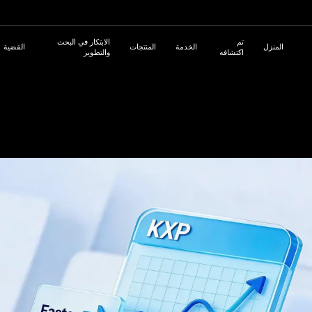
تم
الابتكار في البحث
المنزل
الخدمة
المنتجات
القضية
اكتشافه
والتطوير
Русский
日本語
مي
حلول KGU الأكثر شيوعاً
التحول الرقمي
تعرف على منصة تجربة KXP الرقمية
أفرغ صن
مسرحي
حلول صناعة الطاقة الجديدة
حلول المؤ
ات مفتاحية SEO
التحول الرقمي للمؤسسات التقليدية
التحول الرقمي لأقسام تكنولوجيا المعلومات
ة النظيفة
شركة
مدرجة
 الموصلات
لإلكتروني
نظام المجتمع
نظام العضوية
شركة
المجموعة
بالوقود/
المشاريع
 الجديدة
الخارجية
توظيف الذكي
ضم إلى وادي الهولو
محرر ذكي
تواصل معنا
الترجمة الذ
ول الرقمية
نظام التسويق الرقمي
بطاقات العمل الرقمية
الر
ثمار
الت
وأر
9-22