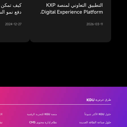
التطبيق التعاوني لمنصة KXP
كيف تمكن و
Digital Experience Platform،
دفع نمو ال
ومحرك نمو SEO/GEO
2024-12-27
2026-03-11
TraceSpider، وOpenClaw: بناء
نموذج جديد للتسويق الرقمي
المؤسسي المدفوع بالذكاء
الاصطناعي
طرق عرض
حلول KGU الأكثر شيوعاً
منصة KGU للتجربة الرقمية
الا
مركز تفضيلات الخصوصية
حلول صناعة الطاقة الجديدة
نظام إدارة محتوى CMS
تشخ