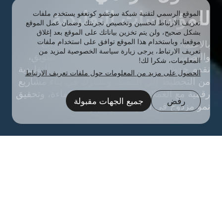
للمؤسسات التقليدية
الموقع الرسمي لتقنية شبكة سوتشو كونغغو يستخدم ملفات
تعريف الارتباط لتحسين وتخصيص تجربتك وضمان عمل الموقع
بشكل صحيح، ولن يتم تخزين بياناتك على الموقع بعد إغلاق
موقعنا، وباستخدام هذا الموقع توافق على استخدام ملفات
بالاعتماد على فريق متكامل من الاستشارات
تعريف الارتباط، يرجى زيارة سياسة الخصوصية لمزيد من
والتصميم والبحث والتطوير والبيانات والتسويق،
المعلومات، شكرا لك!
نقدم خدمات التحول الرقمي للمؤسسات التقليدية
الحصول على مزيد من المعلومات حول ملفات تعريف الارتباط
من التخطيط إلى التنفيذ، ونشارك في بناء مشاريع
رقمية مع العملاء لتحسين الخبرة والكفاءة، وتحقيق
رفض
جميع الجهات مقبولة
نمو مزدوج في الإيرادات والأرباح.
خدمة العملاء
الاستشارة الهاتفية
أعلى
الذكاء الاصطناعي