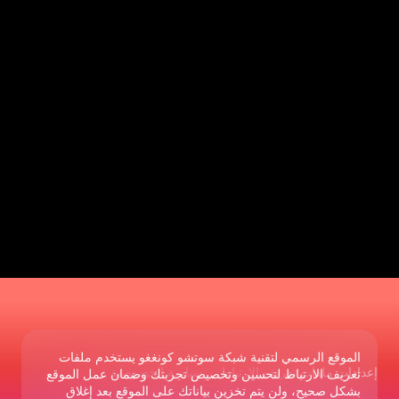
الموقع الرسمي لتقنية شبكة سوتشو كونغغو يستخدم ملفات
إعدادات ملفات تعريف الارتباط
سياسة الخصوصية
تعريف الارتباط لتحسين وتخصيص تجربتك وضمان عمل الموقع
بشكل صحيح، ولن يتم تخزين بياناتك على الموقع بعد إغلاق