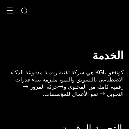
الخدمة
البحث
أفرغ صندوق الإدخال
كونغغو KGU هي شركة تقنية رقمية مدفوعة الذكاء
الاصطناعي بالتسويق والنمو، ملتزمة ببناء قدرات
روابط سريعة
رقمية كاملة من المحتوى و→حركة المرور →
نظام إدارة محتوى CMS
التحويل → نمو الأعمال للمؤسسات.
نظام التعلم الإلكتروني
نظام المراكز التجارية B2B/B2C
التجربة الرقمية
توصية بالمنتج