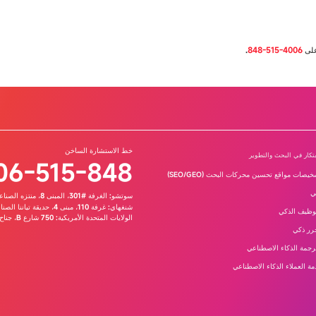
على
4006-515-848
.
خط الاستشارة الساخن
بتكار في البحث والتطوير
06-515-848
يصات مواقع تحسين محركات البحث (SEO/GEO)
ي
سوتشو: الغرفة #301، المبنى 8، منتزه الصناعة الإبداعية، رقم 328 شارع شينغهو، منتزه سوتشو الصناعي، مايكروسوفت الصين الشمالية
شنغهاي: غرفة 110، مبنى 4، حديقة تياننا الصناعية، رقم 500 طريق جيانيون، تشانغجيانغ هاي تيك، منطقة بودونغ الجديدة، شنغهاي
توظيف الذكي
الولايات المتحدة الأمريكية: 750 شارع B، جناح 1500، سان دييغو
رر ذكي
 زيارتك
ض أنواع
رجمة الذكاء الاصطناعي
ة العملاء الذكاء الاصطناعي