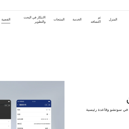
تم
الابتكار في البحث
المنزل
الخدمة
المنتجات
القضية
اكتشافه
والتطوير
Русский
日本語
مي
حلول KGU الأكثر شيوعاً
التحول الرقمي
تعرف على منصة تجربة KXP الرقمية
أفرغ صن
مسرحي
حلول صناعة الطاقة الجديدة
حلول المؤ
ات مفتاحية SEO
التحول الرقمي للمؤسسات التقليدية
التحول الرقمي لأقسام تكنولوجيا المعلومات
ة النظيفة
شركة
مدرجة
 الموصلات
لإلكتروني
نظام المجتمع
نظام العضوية
شركة
المجموعة
بالوقود/
المشاريع
 الجديدة
الخارجية
توظيف الذكي
ضم إلى وادي الهولو
محرر ذكي
تواصل معنا
الترجمة الذ
ول الرقمية
نظام التسويق الرقمي
بطاقات العمل الرقمية
ثمار
 في سوتشو وقاعدة رئيسية