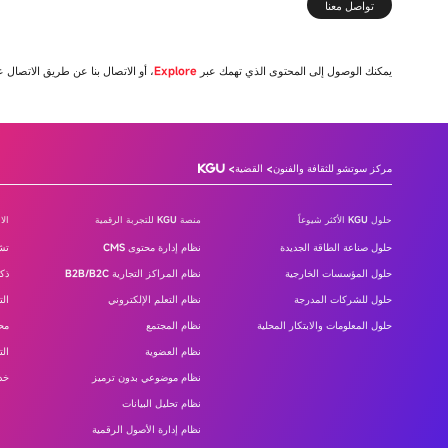
تواصل معنا
يمكنك الوصول إلى المحتوى الذي تهمك عبر
Explore
، أو الاتصال بنا عن طريق الاتصال 
مركز سوتشو للثقافة والفنون
القضية
حلول KGU الأكثر شيوعاً
منصة KGU للتجربة الرقمية
الا
مركز تفضيلات الخصوصية
حلول صناعة الطاقة الجديدة
نظام إدارة محتوى CMS
تشخ
حلول المؤسسات الخارجية
نظام المراكز التجارية B2B/B2C
ذك
تفضيلاتك في الخصوصية
حلول للشركات المدرجة
نظام التعلم الإلكتروني
ال
حلول المعلومات والابتكار المحلية
نظام المجتمع
مح
قد تُستخدم هذه ملفات تعريف الارتباط لحفظ تفضيلاتك، وجمع بيانات
للموقع الإحصائي، أو لتوفير محتوى أكثر تخصيصًا لك. قد يؤثر منع بع
نظام العضوية
الت
ملفات تعريف الارتباط على طريقة تجربةك للموقع.
نظام موضوعي بدون ترميز
خدم
نظام تحليل البيانات
نظام إدارة الأصول الرقمية
الكوكيز الضرورية بشكل قطعي