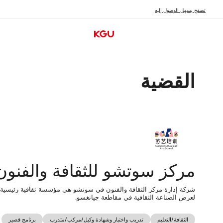
تصفح يسهل الوصول إليه
中文
English
Deutsch
عربي
من نحن
研发创新
KXP｜KGU منصة التجربة الرقمية
التجربة الرقمية
استكشف أسرار الأعمال
التسويق الرق
القضية
أحتاج
من أنا
صناعتي
الموقع الرسمي للعلامة التجارية
تحسين البحث عن كلم
مركز التجار/مركز التجارة/مركز النقاط
تحسين البحث GEO-AI
الموقع الرسمي
المؤسسات الخاصة
الطاقة الجديدة/الطاق
تدريب واختبار وشهادة وكيل/مركب/متدرب
للعلامة التجارية
المؤسسات المملوكة للدولة/
التصنيع الذكي/أشباه
نظام المراكز التجارية
المجتمع الإلكتروني
نظام إدارة محتوى CMS
نظام التعلم ا
مركز التجار/مركز
المؤسسات المركزية
B2B/B2C
روابط سريعة
3C/الأجهزة المنزلية
إدارة العضوية
التجارة/مركز النقاط
المشاريع الأجنبية/المشتركة
مواضيع إطلاق المنتجات الجديدة ومواضيع الأحداث الكبرى
المركبات التي تعمل 
نظام إدارة محتوى CMS
التدريب والامتحانات
بيانات سلوك الزوار، بيانات التجارة الإلكترونية
المركبات ذات الطاقة
والشهادات
إدارة الفيديو، إدارة الصور، إدارة المستندات (موقع إلكتروني/وسائل
نظام التعلم الإلكتروني
الطب الحيوي
ملف الشركة
تشخيصات مواقع تحسين محركات
ذكي
ثقافة الوادي الخالي
ال
ان
التواصل الاجتماعي)
المجتمع الإلكتروني
رابط ترويج، نموذج جمع، رمز QR مخصص، سحب جوائز، صفحة
البحث (SEO/GEO)
نظام موضوعي بدون ترميز
نظام تحليل البيانات
نظام إدارة الأص
الطاقة الكهربائية
نظام المراكز التجارية B2B/B2C
إدارة العضوية
فعالية، تسويق بريد إلكتروني
الثقافة/التعليم
مركز سوتشو للثقافة والفنون
بطاقات العمل الرقمية
المالية/التأمين/الاست
توصية بالمنتج
شركة إدارة مركز الثقافة والفنون في سوتشو هي مؤسسة ثقافية رئيسية
ابدأ رحلتك في الاكتشاف
لعرض الصناعة الثقافية في مقاطعة جيانغسو.
الثقافة/التعليم
تدريب واختبار وشهادة وكيل/مركب/متدرب
برنامج قصير