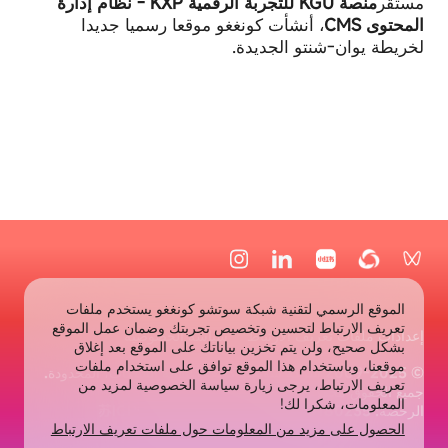
مستقر
منصة KGU للتجربة الرقمية KXP - نظام إدارة
ملء
المحتوى CMS
، أنشأت كونغغو موقعا رسميا جديدا
النماذج.
لخريطة يوان-شنتو الجديدة.
الموقع الرسمي لتقنية شبكة سوتشو كونغغو يستخدم ملفات
تعريف الارتباط لتحسين وتخصيص تجربتك وضمان عمل الموقع
إعدادات ملفات تعريف الارتباط
سياسة الخصوصية
بشكل صحيح، ولن يتم تخزين بياناتك على الموقع بعد إغلاق
موقعنا، وباستخدام هذا الموقع توافق على استخدام ملفات
© 2009-2025 شركة سوتشو كونغغو لتقنية الشبكات، المحدودة.
تعريف الارتباط، يرجى زيارة سياسة الخصوصية لمزيد من
جميع الحقوق محفوظة
المعلومات، شكرا لك!
الرخصة: 苏B2-20180235
苏ICP备10077873号-10
الحصول على مزيد من المعلومات حول ملفات تعريف الارتباط