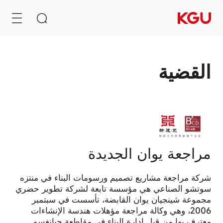
القضية
البحث
أفرغ صندوق الإدخال
مركز
تفضيلات
الخصوصية
روابط سريعة
مراجعة يوان الجديدة
نظام إدارة محتوى CMS
تفضيلاتك
في
شركة مراجعة مشاريع تصميم ورسومات البناء في منتزه
نظام التعلم الإلكتروني
الخصوصية
سوتشو الصناعي هي مؤسسة تابعة لشركة تطوير حضري
نظام المراكز التجارية B2B/B2C
مجموعة شينجيان يوان القابضة، تأسست في سبتمبر
قد
تُستخدم
2006، وهي وكالة مراجعة مؤهلات هندسة الإنشاءات
هذه
معترف بها من قبل إدارة البناء في مقاطعة جيانغسو.
توصية بالمنتج