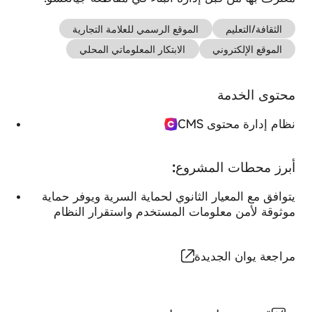
ملفات
تعريف
الثقافة/التعليم
الموقع الرسمي للعلامة التجارية
الارتباط
لحفظ
الموقع الإلكتروني
الابتكار المعلوماتي المحلي
تفضيلاتك،
وجمع
نظام إدارة محتوى
نظام المراكز
بيانات
محتوى الخدمة
CMS
التجارية B2B/B2C
زيارتك
للموقع
نظام إدارة محتوى CMS
الإحصائي،
أو
لتوفير
الكوكيز
أبرز محطات المشروع:
محتوى
نظام التعلم
الضرورية
أكثر
نظام المجتمع
بشكل
الإلكتروني
تخصيصًا
يتوافق مع المعيار الثانوي لحماية السرية ويوفر حماية
قطعي
لك.
موثوقة لأمن معلومات المستخدم واستقرار النظام
ابق نشيطا
قد
يؤثر
تُعد
منع
هذه
مراجعة يوان الجديدة
بعض
ملفات
أنواع
تعريف
ملفات
الارتباط
تعريف
ضرورية
الارتباط