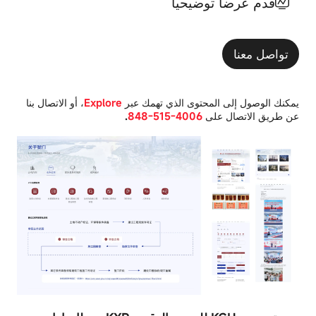
قدم عرضا توضيحيا
لتشغيل
على
الموقع
طريقة
ولا
تجربةك
يمكن
للموقع.
تواصل معنا
إيقافها.
وعادةً
ما
يتم
يمكنك الوصول إلى المحتوى الذي تهمك عبر
Explore
، أو الاتصال بنا
كوكيات
تعيينها
عن طريق الاتصال على
4006-515-848
.
الأداء
فقط
عند
تنفيذ
أنشطة
كوكيات
تطلب
الوظائف
من
خلالها
الخدمة،
كوكيات
مثل
الاتجاه
تفضيلات
الخصوصية
أو
تسجيل
الدخول
أو