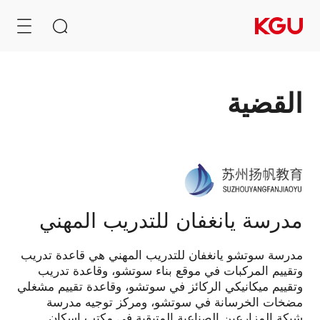
القضية
البحث
أفرغ صندوق الإدخال
مركز
روابط سريعة
تفضيلات
مدرسة يانغفان للتدريب المهني
الخصوصية
نظام إدارة محتوى CMS
مدرسة سوتشو يانغفان للتدريب المهني هي قاعدة تدريب
نظام التعلم الإلكتروني
وتقييم المركبات في موقع بناء سوتشو، وقاعدة تدريب
تفضيلاتك
نظام المراكز التجارية B2B/B2C
في
وتقييم ميكانيكي الركائز في سوتشو، وقاعدة تقييم مشغلي
الخصوصية
مضخات الخرسانة في سوتشو، ومركز توجيه مدرسة
شبكة المزارعين الصناعية المتبقية في مكتب إسكان
قد
توصية بالمنتج