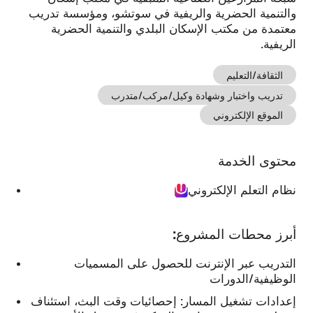
تُستخدم
والتنمية الحضرية والريفية في سوتشو، ومؤسسة تدريب
هذه
معتمدة من مكتب الإسكان البلدي والتنمية الحضرية
ملفات
الريفية.
تعريف
الارتباط
الثقافة/التعليم
نظام إدارة محتوى
نظام المراكز
لحفظ
تفضيلاتك،
CMS
التجارية B2B/B2C
تدريب واختبار وشهادة وكيل/مركب/متدرب
وجمع
الموقع الإلكتروني
بيانات
زيارتك
للموقع
الإحصائي،
محتوى الخدمة
أو
نظام التعلم
نظام المجتمع
لتوفير
نظام التعلم الإلكتروني
الإلكتروني
الكوكيز
محتوى
الضرورية
أكثر
بشكل
تخصيصًا
أبرز محطات المشروع:
قطعي
لك.
ابق نشيطا
قد
التدريب عبر الإنترنت للحصول على المسميات
يؤثر
تُعد
منع
الوظيفية/الدورات
هذه
بعض
ملفات
إعدادات تشغيل المسار: إحصائيات وقت البث، استئناف
أنواع
تعريف