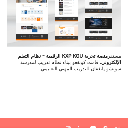
الدخول
أو
ملء
النماذج.
مستقر
منصة تجربة KXP KGU الرقمية - نظام التعلم
الإلكتروني
، قامت كونغغو ببناء نظام تدريب لمدرسة
سوتشو يانغفان للتدريب المهني التعليمي.