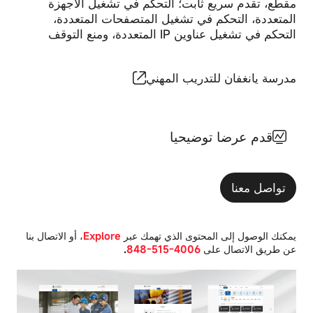
مقطع، تقدم سريع ثابت؛ التحكم في تشغيل الأجهزة
ملفات
الارتباط
المتعددة، التحكم في تشغيل المتصفحات المتعددة،
تعريف
ضرورية
الارتباط
التحكم في تشغيل عناوين IP المتعددة، ومنع التوقف
لتشغيل
على
الموقع
طريقة
ولا
تجربةك
يمكن
مدرسة يانغفان للتدريب المهني
للموقع.
إيقافها.
وعادةً
ما
يتم
قدم عرضا توضيحيا
كوكيات
تعيينها
الأداء
فقط
عند
تنفيذ
تواصل معنا
أنشطة
كوكيات
تطلب
الوظائف
من
خلالها
يمكنك الوصول إلى المحتوى الذي تهمك عبر
Explore
، أو الاتصال بنا
الخدمة،
عن طريق الاتصال على
4006-515-848
.
كوكيات
مثل
الاتجاه
تفضيلات
الخصوصية
أو
تسجيل