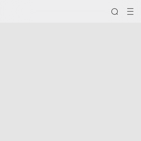
搜索
清空输入框
快速链接
CMS内容管理系统
B2B/B2C商城系统
E-Learning系统
产品推荐