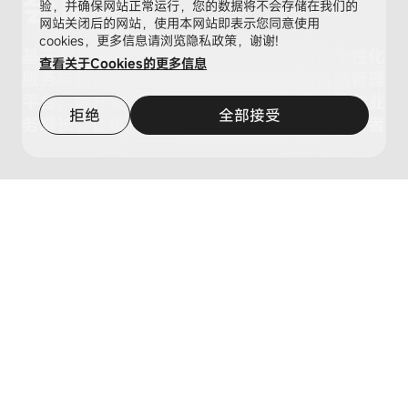
会员管理
验，并确保网站正常运行，您的数据将不会存储在我们的
网站关闭后的网站，使用本网站即表示您同意使用
cookies，更多信息请浏览隐私政策，谢谢!
基于会员系统，从等级划分、积分权益到个性化
查看关于Cookies的更多信息
服务与营销活动全链打通，打造智能化会员管理
平台。提升会员体验、增强忠诚度，同时驱动业
拒绝
全部接受
务增长，让每一位会员都成为品牌的长期支持者
AI客服
电话咨询
TOP
我们的流程