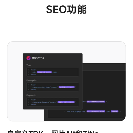
私
SEO功能
偏
好
中
心
您
的
隐
私
偏
好
这
些
Cookie
可
能
用
于
记
住