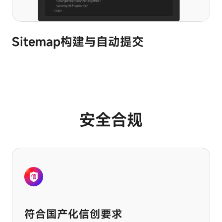
置，
例
如
设
Sitemap构建与自动提交
置
隐
私
偏
好、
登
录
或
安全合规
填
写
表
单。
符合国产化信创要求