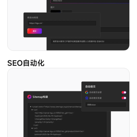
要，
容。
性能
无
阻
Cookie
法
止
被
某
关
些
闭。
功能
类
它
Cookie
型
们
的
通
Cookie
常
可
定向
仅
SEO自动化
能
Cookie
在
会
您
影
执
响
行
您
请
体
求
验
服
网
务
站
的
的
操
方
作
式。
时
设