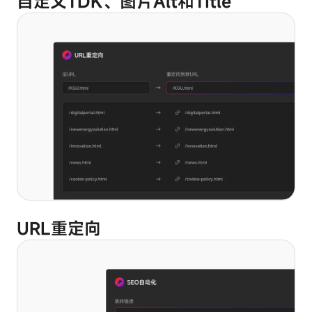
自定义TDK、图片Alt和Title
您
的
偏
好、
统
计
绝对必
网
要的
站
Cookie
访
保持激活
问
数
这
据
些
或
Cookie
为
对
您
于
提
网
供
站
URL重定向
更
的
加
运
个
行
性
至
化
关
的
重
内