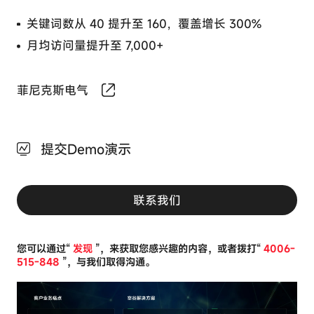
Cookie
访
保持激活
问
关键词数从 40 提升至 160，覆盖增长 300%
数
这
据
月均访问量提升至 7,000+
些
或
Cookie
为
对
您
于
菲尼克斯电气
提
网
供
站
更
的
加
运
提交Demo演示
个
行
性
至
化
关
的
重
联系我们
内
要，
容。
性能
无
阻
Cookie
法
止
被
您可以通过“
发现
”，来获取您感兴趣的内容，或者拨打“
4006-
某
关
515-848
”，与我们取得沟通。
些
闭。
功能
类
它
Cookie
型
们
的
通