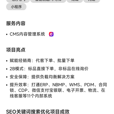
您
的
小程序
隐
私
偏
服务内容
好
CMS内容管理系统
B2B/B2C商城系统
这
CMS内容管理系统
些
Cookie
可
项目亮点
能
用
E-Learning系统
社区系统
赋能经销商：代客下单、批量下单
于
记
2B模式：标品直接下单，非标品在线询价
住
安全保障：提供负载均衡解决方案
您
的
提升效率：打通ERP、NBMP、WMS、PDM、合同
偏
锁、CDP、微信支付宝银联、电子开票、物流、在
好、
线客服等11个内部系统
统
计
绝对必
网
要的
站
SEO关键词搜索优化项目成效