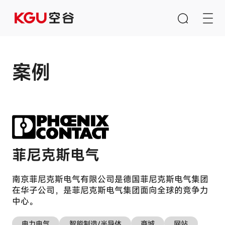
案例
搜索
清空输入框
隐
快速链接
私
菲尼克斯电气
偏
CMS内容管理系统
好
南京菲尼克斯电气有限公司是德国菲尼克斯电气集团
B2B/B2C商城系统
中
在华子公司，是菲尼克斯电气集团面向全球的竞争力
E-Learning系统
心
中心。
电力电气
智能制造/半导体
商城
网站
产品推荐