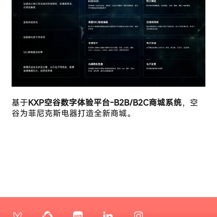
Cookie
常
可
定向
仅
能
Cookie
在
会
您
影
执
响
行
您
请
体
求
验
服
网
务
站
的
基于
KXP空谷数字体验平台-B2B/B2C商城系统
，空
的
操
谷为菲尼克斯电器打造全新商城。
方
作
式。
时
设
置，
例
如
设
置
隐
私
偏