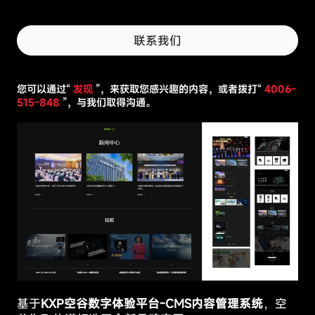
据
些
或
Cookie
为
对
联系我们
您
于
提
网
供
站
更
的
您可以通过“
发现
”，来获取您感兴趣的内容，或者拨打“
4006-
加
运
515-848
”，与我们取得沟通。
个
行
性
至
化
关
的
重
内
要，
容。
性能
无
阻
Cookie
法
止
被
某
关
些
闭。
功能
类
它
Cookie
型
们
的
通
Cookie
常
可
定向
仅
基于
KXP空谷数字体验平台-CMS内容管理系统
，空
能
Cookie
在