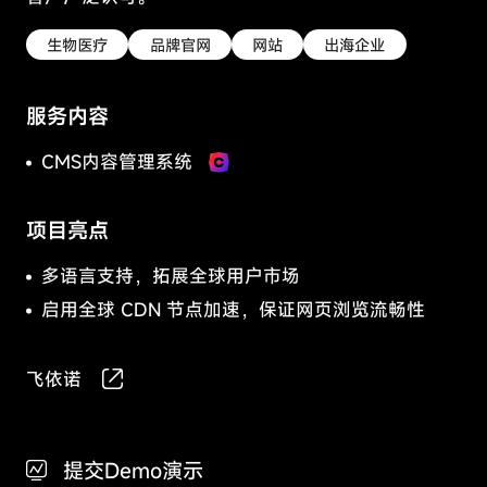
私
偏
生物医疗
品牌官网
网站
出海企业
好
这
些
服务内容
CMS内容管理系统
B2B/B2C商城系统
Cookie
可
CMS内容管理系统
能
用
于
记
项目亮点
住
E-Learning系统
社区系统
您
多语言支持，拓展全球用户市场
的
启用全球 CDN 节点加速，保证网页浏览流畅性
偏
好、
统
计
飞依诺
绝对必
网
要的
站
Cookie
访
保持激活
问
提交Demo演示
数
这