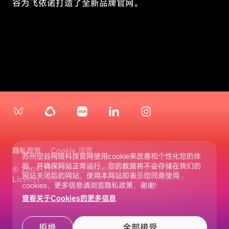
谷为飞依诺打造了全新品牌官网。
会
您
影
执
响
行
您
请
体
求
验
服
网
务
站
的
的
操
方
作
式。
时
设
置，
例
如
隐私政策
Cookie 设置
设
苏州空谷网络科技官网使用cookie来改善和个性化您的体
置
验，并确保网站正常运行，您的数据将不会存储在我们的
© 2009-2025 苏州空谷网络科技有限公司版权所有
隐
网站关闭后的网站，使用本网站即表示您同意使用
License: 苏B2-20180235
苏ICP备10077873号-10
私
cookies，更多信息请浏览隐私政策，谢谢!
偏
查看关于Cookies的更多信息
好、
登
录
拒绝
全部接受