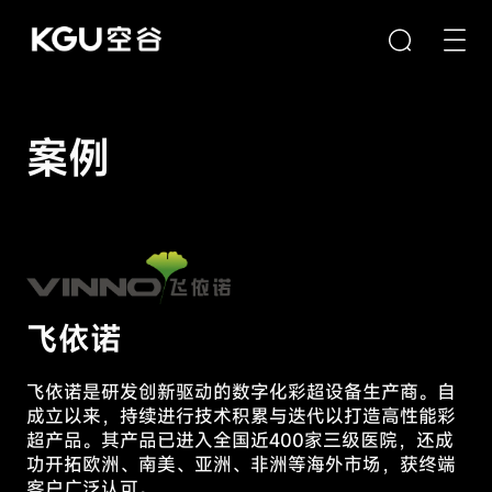
案例
搜索
清空输入框
隐
私
偏
好
快速链接
飞依诺
中
CMS内容管理系统
心
飞依诺是研发创新驱动的数字化彩超设备生产商。自
B2B/B2C商城系统
成立以来，持续进行技术积累与迭代以打造高性能彩
E-Learning系统
超产品。其产品已进入全国近400家三级医院，还成
您
的
功开拓欧洲、南美、亚洲、非洲等海外市场，获终端
隐
客户广泛认可。
产品推荐